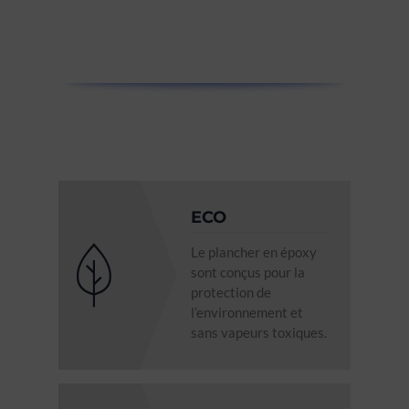
ECO
Le plancher en époxy
sont conçus pour la
protection de
l’environnement et
sans vapeurs toxiques.