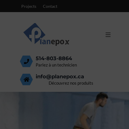
Projects
Contact
PRODUITS
SURFACES
MEMBRANE DE STATIONNEMENT
ÉPOXY 100% SOLIDE
PLANCHER CENTRES MÉDICAUX
POLYURÉTHANE ET CIMENT
PLANCHER ÉPOXY MÉTALLIQUE
MEMBRANES
514-803-8864
PLANCHER ALIMENTAIRE
Parlez à un technicien
info@planepox.ca
PLANCHER COMMERCIAL
Découvrez nos produits
PLANCHER INDUSTRIEL
PLANCHER GARAGE