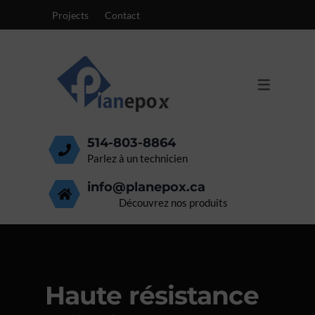
Projects
Contact
PRODUITS
SURFACES
MEMBRANE DE STATIONNEMENT
ÉPOXY 100% SOLIDE
PLANCHER CENTRES MÉDICAUX
POLYURÉTHANE ET CIMENT
PLANCHER ÉPOXY MÉTALLIQUE
MEMBRANES
514-803-8864
PLANCHER ALIMENTAIRE
Parlez à un technicien
info@planepox.ca
PLANCHER COMMERCIAL
Découvrez nos produits
PLANCHER INDUSTRIEL
PLANCHER GARAGE
Haute résistance