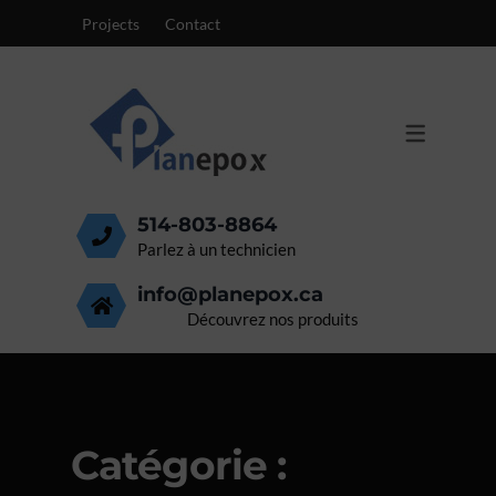
Projects
Contact
PRODUITS
SURFACES
MEMBRANE DE STATIONNEMENT
ÉPOXY 100% SOLIDE
PLANCHER CENTRES MÉDICAUX
POLYURÉTHANE ET CIMENT
PLANCHER ÉPOXY MÉTALLIQUE
MEMBRANES
514-803-8864
PLANCHER ALIMENTAIRE
Parlez à un technicien
info@planepox.ca
PLANCHER COMMERCIAL
Découvrez nos produits
PLANCHER INDUSTRIEL
PLANCHER GARAGE
Catégorie :